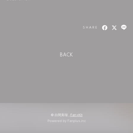
SHARE
BACK
© 白間美瑠 ,
Fan+Kit
Powered by Fanplus.inc