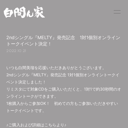
PROFILE
INFORMATION
2ndシングル『MELTY』発売記念 1対1個別オンライン
SCHEDULE
VIDEO
トークイベント決定！
2022.10.21
PHOTO
MOVIE
Q&A
BLOG
いつも白間美瑠を応援いただきありがとうございます。
2ndシングル『MELTY』発売記念 1対1個別オンライントークイ
CONTACT
OFFICIAL SHOP
ベント決定しました！
リミスタにて対象CDをご購入いただくと、1対1で約30秒間のオ
ンライントークができます。
1枚購入からご参加OK！ 初めての方もご参加いただきやすい
トークイベントです。
会員登録
ログイン
♪ご購入および詳細はこちらより♪