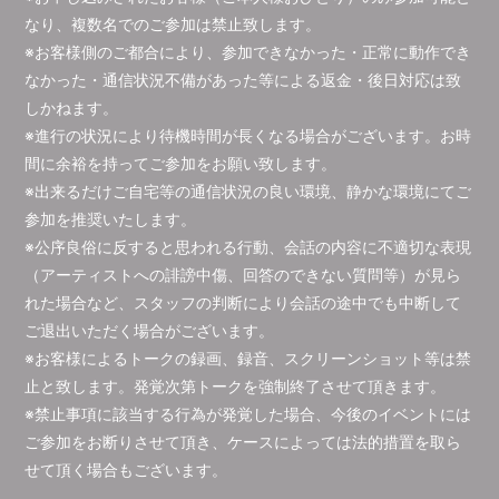
なり、複数名でのご参加は禁止致します。
※お客様側のご都合により、参加できなかった・正常に動作でき
なかった・通信状況不備があった等による返金・後日対応は致
しかねます。
※進行の状況により待機時間が長くなる場合がございます。お時
間に余裕を持ってご参加をお願い致します。
※出来るだけご自宅等の通信状況の良い環境、静かな環境にてご
参加を推奨いたします。
※公序良俗に反すると思われる行動、会話の内容に不適切な表現
（アーティストへの誹謗中傷、回答のできない質問等）が見ら
れた場合など、スタッフの判断により会話の途中でも中断して
ご退出いただく場合がございます。
※お客様によるトークの録画、録音、スクリーンショット等は禁
止と致します。発覚次第トークを強制終了させて頂きます。
※禁止事項に該当する行為が発覚した場合、今後のイベントには
ご参加をお断りさせて頂き、ケースによっては法的措置を取ら
せて頂く場合もございます。