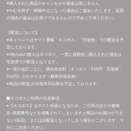
※購入された商品のキャンセルや返金は致しません。
※やむを得ず、開催中止になった場合はご返金いたします。延期
の場合の返金はお受けできませんので予めご了承ください。
【配送について】
※本イベントはヤマト運輸「ネコポス」「宅急便」での配送を予
定しております。
※1枚のみの購入はネコポス、一度に複数枚ご購入された場合は
宅急便での配送となります。
※一度の会計ごとに、梱包発送料（ネコポス：510円 宅急便：
910円）がかかります（離島別途追加）。
※商品の発送はCD発売日以降を予定しております。
■ネコポスご利用の注意事項
※【ネコポス】はポスト投函となるため、ご住所の誤りや建物
名･部屋番号などを省略されてしまいますと商品のお届けができ
ない(返品)、または誤配送となってしまう場合がございます。十
分にご注意ください。